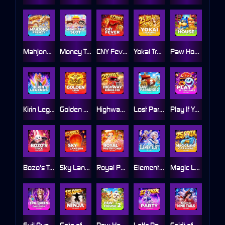
Mahjong Frenzy : Tiles of Fortunes
Money Tree Slot
CNY Fever
Yokai Treasure
Paw House
Kirin Legends
Golden Lion
Highway Kings HD
Lost Paradise 2
Play If You Dare
Bozo's Trick
Sky Lantern
Royal Pastry Chef
Elementalist
Magic Lamp Carnival