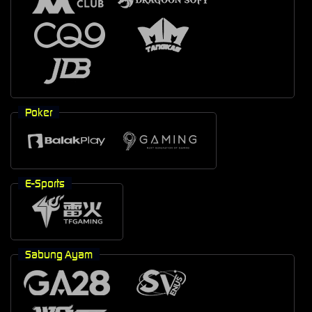
Poker
E-Sports
Sabung Ayam