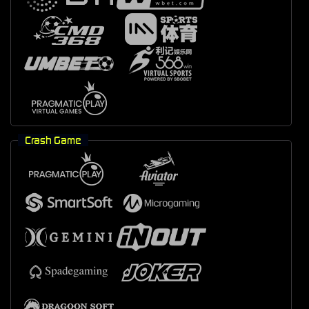
Crash Game