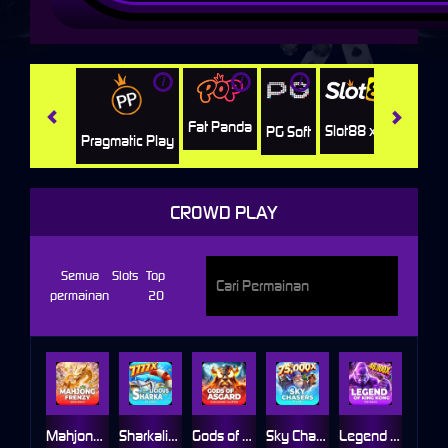
i
i
i
i
i
Facha
Fat Panda
Slot88 x PP
PG Soft
Pragmatic Play
CROWD PLAY
Semua
Slots
Top
permainan
20
Mahjong Frenzy
Sharkalicious
Gods of Asgard
Sky Chasers
Legend of King Kong