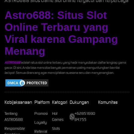
ASTRO688 Situs Game Slot Online Tergacor dan Terpercaya
Astro688: Situs Slot
Online Terbaru yang
Viral karena Gampang
Menang
ASTRO688
adalah situs slot online terbaru yang hadir menyediakan daftar lengkap game
gacor. Di sini, Anda bisa mencoba banyak permainan paling menguntungkan bernilai
Jackpot. Semua dirancang agar menciptakan suasana seru dan menyenangkan.
Kebijaksanaan
Platform
Kategori
Dukungan
Komunitas
Tentang
Promosi
Hot
+62851690
ASTRO688
Games
84755
Loyalty
Responsible
Slots
Referral