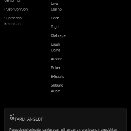
Gambling
Live
Pusat Bantuan
Casino
Syarat dan
Race
Ketentuan
Togel
Olahraga
Crash
Game
Arcade
Poker
E-Sports
Sabung
Ayam
TARUHAN SLOT
Penyedia slot online dengan beragam pilihan game menarik yang memudahkan