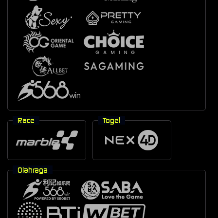
Race
Togel
Olahraga