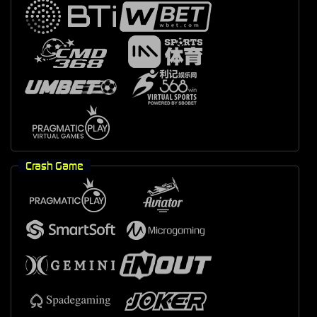
Crash Game