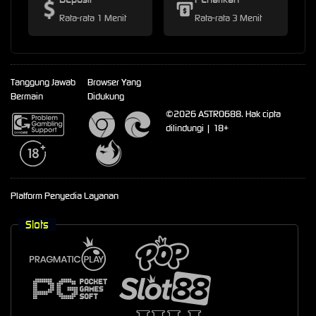
Rata-rata 1 Menit
Rata-rata 3 Menit
Tanggung Jawab
Browser Yang
Bermain
Didukung
©2026 ASTRO688. Hak cipta
dilindungi | 18+
Platform Penyedia Layanan
Slots