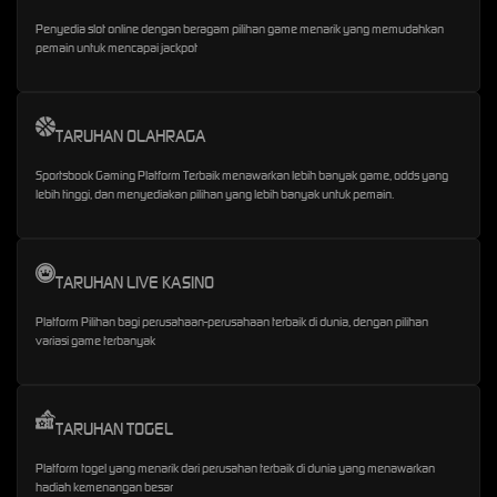
Penyedia slot online dengan beragam pilihan game menarik yang memudahkan
pemain untuk mencapai jackpot
TARUHAN OLAHRAGA
Sportsbook Gaming Platform Terbaik menawarkan lebih banyak game, odds yang
lebih tinggi, dan menyediakan pilihan yang lebih banyak untuk pemain.
TARUHAN LIVE KASINO
Platform Pilihan bagi perusahaan-perusahaan terbaik di dunia, dengan pilihan
variasi game terbanyak
TARUHAN TOGEL
Platform togel yang menarik dari perusahan terbaik di dunia yang menawarkan
hadiah kemenangan besar