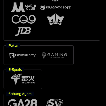
Poker
E-Sports
Sabung Ayam