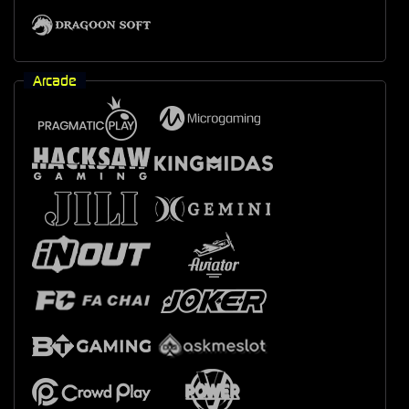
Arcade