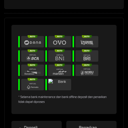
* Selama bank maintenance dan bank offline deposit dan penarikan
tidak dapat diproses
Deposit
Penarikan