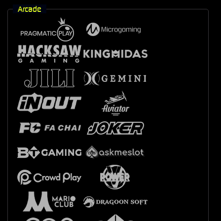
Arcade