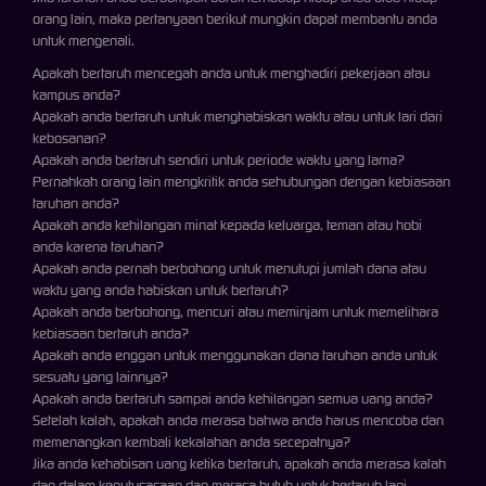
orang lain, maka pertanyaan berikut mungkin dapat membantu anda
untuk mengenali.
Apakah bertaruh mencegah anda untuk menghadiri pekerjaan atau
kampus anda?
Apakah anda bertaruh untuk menghabiskan waktu atau untuk lari dari
kebosanan?
Apakah anda bertaruh sendiri untuk periode waktu yang lama?
Pernahkah orang lain mengkritik anda sehubungan dengan kebiasaan
taruhan anda?
Apakah anda kehilangan minat kepada keluarga, teman atau hobi
anda karena taruhan?
Apakah anda pernah berbohong untuk menutupi jumlah dana atau
waktu yang anda habiskan untuk bertaruh?
Apakah anda berbohong, mencuri atau meminjam untuk memelihara
kebiasaan bertaruh anda?
Apakah anda enggan untuk menggunakan dana taruhan anda untuk
sesuatu yang lainnya?
Apakah anda bertaruh sampai anda kehilangan semua uang anda?
Setelah kalah, apakah anda merasa bahwa anda harus mencoba dan
memenangkan kembali kekalahan anda secepatnya?
Jika anda kehabisan uang ketika bertaruh, apakah anda merasa kalah
dan dalam keputusasaan dan merasa butuh untuk bertaruh lagi