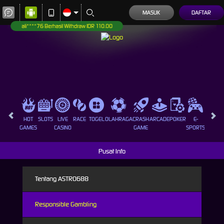
MASUK
DAFTAR
ali****76 Berhasil Withdraw IDR 110.00
HOT
SLOTS
LIVE
RACE
TOGEL
OLAHRAGA
CRASH
ARCADE
POKER
E-
SABUN
GAMES
CASINO
GAME
SPORTS
AYAM
Pusat Info
Tentang ASTRO688
Responsible Gambling