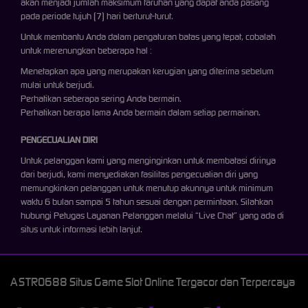
akan menjadi jumlah maksimum taruhan yang dapat anda pasang
pada periode tujuh (7) hari berturut-turut.
Untuk membantu Anda dalam pengaturan batas yang tepat, cobalah
untuk merenungkan beberapa hal :
Menetapkan apa yang merupakan kerugian yang diterima sebelum
mulai untuk berjudi.
Perhatikan seberapa sering Anda bermain.
Perhatikan berapa lama Anda bermain dalam setiap permainan.
PENGECUALIAN DIRI
Untuk pelanggan kami yang menginginkan untuk membatasi dirinya
dari berjudi, kami menyediakan fasilitas pengecualian diri yang
memungkinkan pelanggan untuk menutup akunnya untuk minimum
waktu 6 bulan sampai 5 tahun sesuai dengan permintaan. Silahkan
hubungi Petugas Layanan Pelanggan melalui “Live Chat” yang ada di
situs untuk informasi lebih lanjut.
ASTRO688 Situs Game Slot Online Tergacor dan Terpercaya