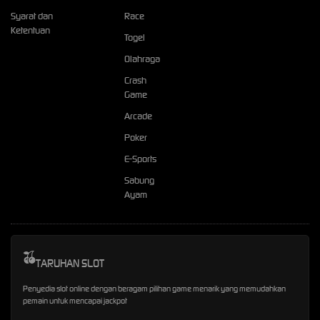
Syarat dan
Race
Ketentuan
Togel
Olahraga
Crash
Game
Arcade
Poker
E-Sports
Sabung
Ayam
TARUHAN SLOT
Penyedia slot online dengan beragam pilihan game menarik yang memudahkan
pemain untuk mencapai jackpot