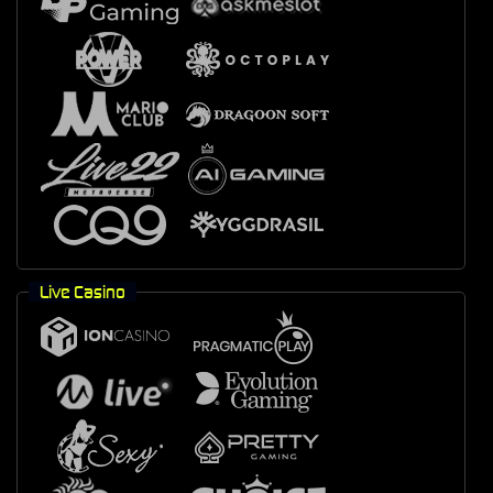
Live Casino