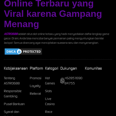
Online Terbaru yang
Viral karena Gampang
Menang
ASTRO688
adalah situs slot online terbaru yang hadir menyediakan daftar lengkap game
gacor. Di sini, Anda bisa mencoba banyak permainan paling menguntungkan bernilai
Jackpot. Semua dirancang agar menciptakan suasana seru dan menyenangkan.
Kebijaksanaan
Platform
Kategori
Dukungan
Komunitas
Tentang
Promosi
Hot
+62851690
ASTRO688
Games
84755
Loyalty
Responsible
Slots
Referral
Gambling
Live
Pusat Bantuan
Casino
Syarat dan
Race