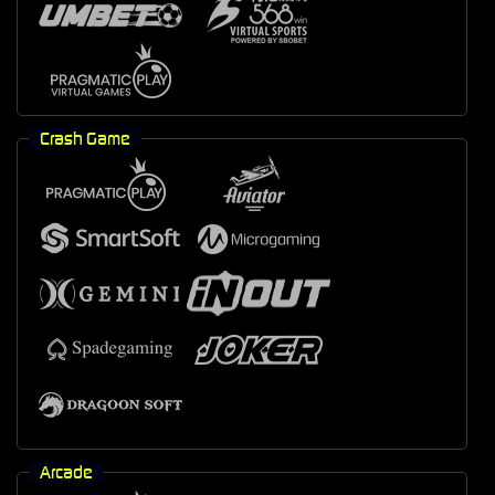
Crash Game
Arcade