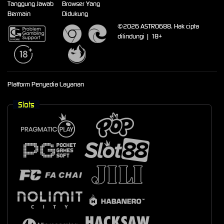
Tanggung Jawab
Browser Yang
Bermain
Didukung
©2026 ASTRO688. Hak cipta
dilindungi | 18+
Platform Penyedia Layanan
Slots