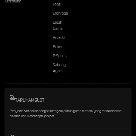
Ketentuan
Togel
Olahraga
Crash
Game
Arcade
Poker
E-Sports
Sabung
Ayam
TARUHAN SLOT
Penyedia slot online dengan beragam pilihan game menarik yang memudahkan
pemain untuk mencapai jackpot