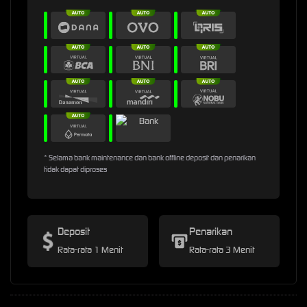
* Selama bank maintenance dan bank offline deposit dan penarikan
tidak dapat diproses
Deposit
Penarikan
Rata-rata 1 Menit
Rata-rata 3 Menit