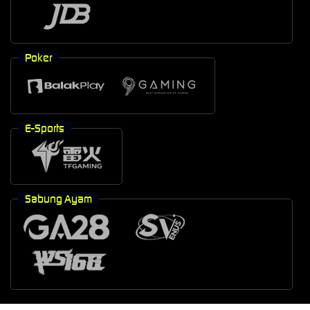
Poker
E-Sports
Sabung Ayam