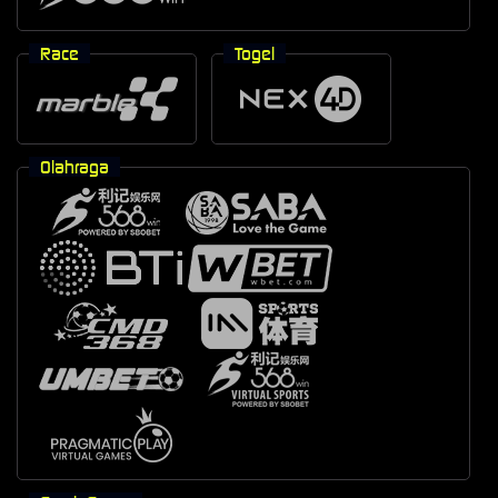
Race
Togel
Olahraga