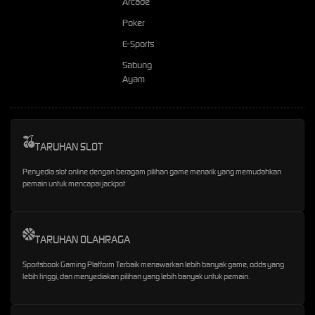
Arcade
Poker
E-Sports
Sabung
Ayam
TARUHAN SLOT
Penyedia slot online dengan beragam pilihan game menarik yang memudahkan
pemain untuk mencapai jackpot
TARUHAN OLAHRAGA
Sportsbook Gaming Platform Terbaik menawarkan lebih banyak game, odds yang
lebih tinggi, dan menyediakan pilihan yang lebih banyak untuk pemain.