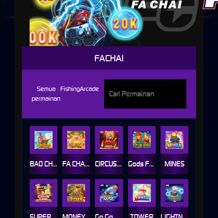
FACHAI
Semua
Fishing
Arcade
permainan
BAO CHUAN FISHING
FA CHAI DOZER
CIRCUS DOZER
Gods Fortune Fishing
MINES
SUPER COLOR GAME
MONEY TREE DOZER
Go Go Rise
TOWER
LIGHTNING BOMB