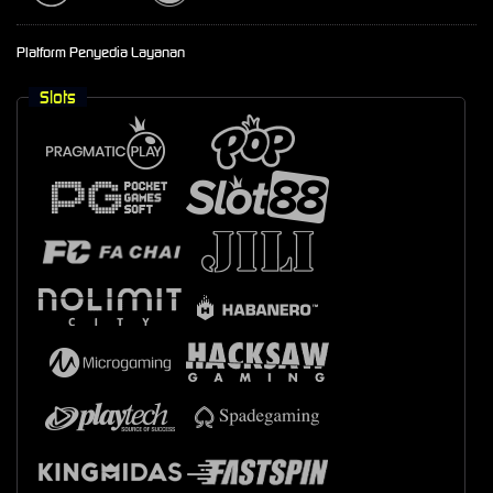
Platform Penyedia Layanan
Slots