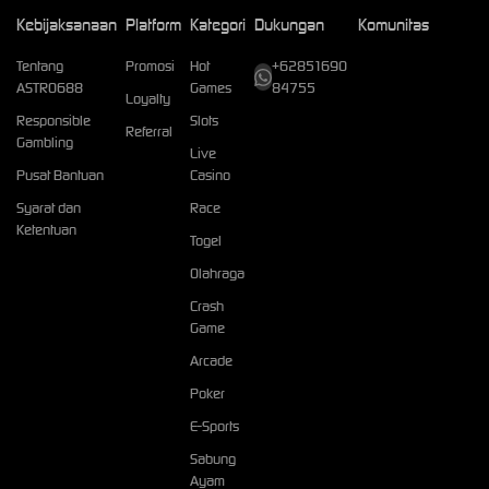
Kebijaksanaan
Platform
Kategori
Dukungan
Komunitas
Tentang
Promosi
Hot
+62851690
ASTRO688
Games
84755
Loyalty
Responsible
Slots
Referral
Gambling
Live
Pusat Bantuan
Casino
Syarat dan
Race
Ketentuan
Togel
Olahraga
Crash
Game
Arcade
Poker
E-Sports
Sabung
Ayam