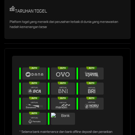
TARUHAN TOGEL
Platform togel yang menarik dari perusahan terbaik di dunia yang menawarkan
hadiah kemenangan besar
* Selama bank maintenance dan bank offline deposit dan penarikan