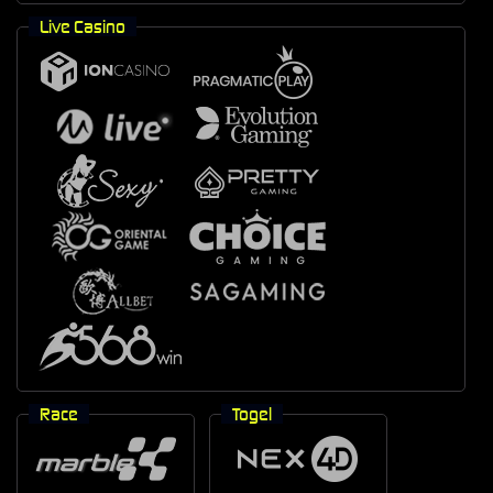
Live Casino
Race
Togel