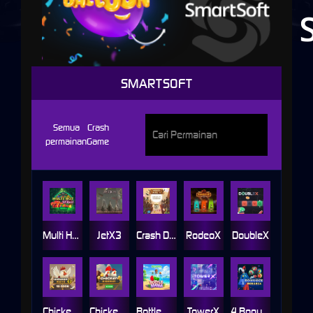
SMARTSOFT
Semua
Crash
permainan
Game
Multi Hot Wheel
JetX3
Crash Duel X
RodeoX
DoubleX
ChickenWays
Chicken Highway
Bottle Mania
TowerX
4 Bonuses Bonanza