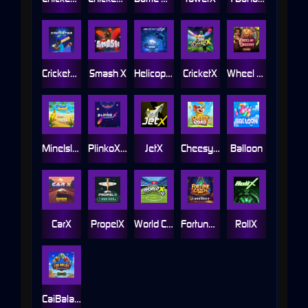
CricketerX
Smash X
HelicopterX
CricketX
Wheel Of Destiny
MineIsland
PlinkoXClassic
JetX
Cheesy Road
Balloon
CarX
PropelX
World Champion X
Fortune Catch
RollX
CaiBalaoCappadocia