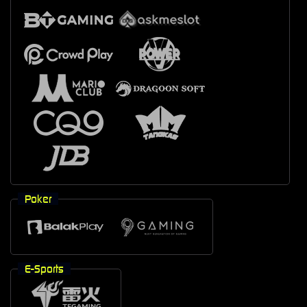
Poker
E-Sports