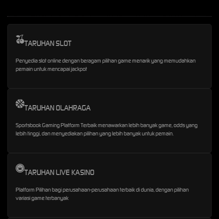
TARUHAN SLOT
Penyedia slot online dengan beragam pilihan game menarik yang memudahkan
pemain untuk mencapai jackpot
TARUHAN OLAHRAGA
Sportsbook Gaming Platform Terbaik menawarkan lebih banyak game, odds yang
lebih tinggi, dan menyediakan pilihan yang lebih banyak untuk pemain.
TARUHAN LIVE KASINO
Platform Pilihan bagi perusahaan-perusahaan terbaik di dunia, dengan pilihan
variasi game terbanyak