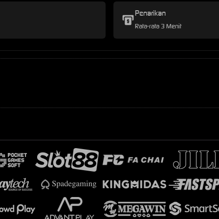
Penarikan
Rata-rata 3 Menit