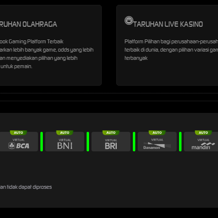
RUHAN OLAHRAGA
TARUHAN LIVE KASINO
ook Gaming Platform Terbaik
Platform Pilihan bagi perusahaan-perusa
kan lebih banyak game, odds yang lebih
terbaik di dunia, dengan pilihan variasi g
 dan menyediakan pilihan yang lebih
terbanyak
untuk pemain.
an tidak dapat diproses