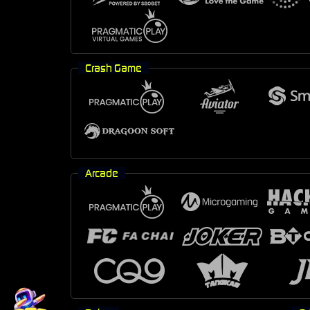
Crash Game
Arcade