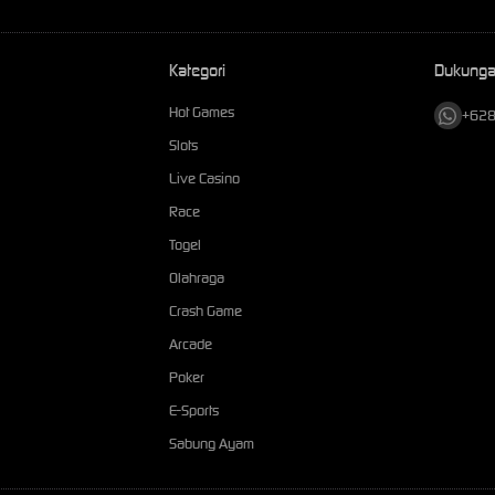
Kategori
Dukung
Hot Games
+62
Slots
Live Casino
Race
Togel
Olahraga
Crash Game
Arcade
Poker
E-Sports
Sabung Ayam