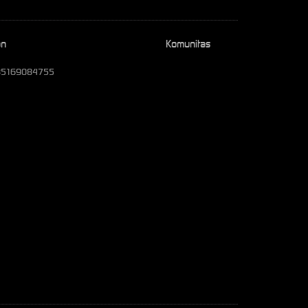
an
Komunitas
85169084755